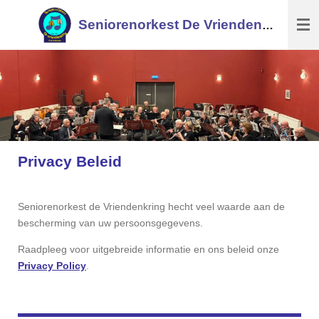
Ga
Seniorenorkest De Vriendenkring
direct
naar
de
hoofdinhoud
Privacy Beleid
Seniorenorkest de Vriendenkring hecht veel waarde aan de
bescherming van uw persoonsgegevens.
Raadpleeg voor uitgebreide informatie en ons beleid onze
Privacy Policy
.