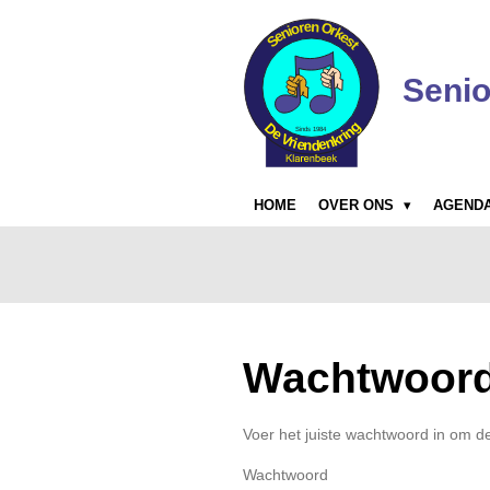
Ga
direct
naar
Senio
de
hoofdinhoud
HOME
OVER ONS
AGEND
Wachtwoord
Voer het juiste wachtwoord in om d
Wachtwoord